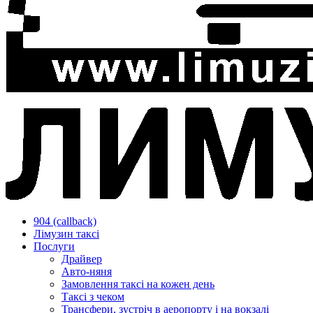
904 (callback)
Лімузин таксі
Послуги
Драйвер
Авто-няня
Замовлення таксі на кожен день
Таксі з чеком
Трансфери, зустріч в аеропорту і на вокзалі