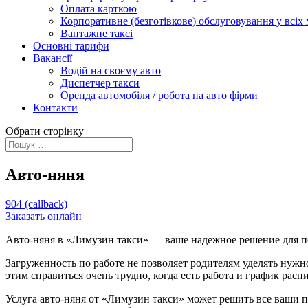
Оплата карткою
Корпоративне (безготівкове) обслуговування у всіх 
Вантажне таксі
Основні тарифи
Вакансії
Водій на своєму авто
Диспетчер такси
Оренда автомобіля / робота на авто фірми
Контакти
Обрати сторінку
Авто-няня
904 (callback)
Заказать онлайн
Авто-няня в «Лимузин такси» — ваше надежное решение для пое
Загруженность по работе не позволяет родителям уделять нужно
этим справиться очень трудно, когда есть работа и график рас
Услуга авто-няня от «Лимузин такси» может решить все ваши 