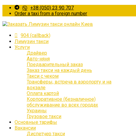
+38 (050) 23 90 707
Оrder a taxi from a foreign number
904 (callback)
Лимузин такси
Услуги
Драйвер
Авто-няня
Предварительный заказ
Заказ такси на каждый день
Такси с чеком
Трансферы, встреча в аэропорту и на
вокзале
Оплата картой
Корпоративное (безналичное)
обслуживание во всех городах
Украины
Грузовое такси
Основные тарифы
Вакансии
Диспетчер такси