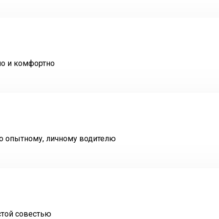
но и комфортно
то опытному, личному водителю
стой совестью